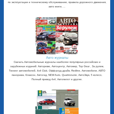
по эксплуатации и техническому обслуживанию, правила дорожного движения,
авто книги, ...
Авто журналы
Скачать Автомобильные журналы наиболее популярных российских и
зарубежных изданий: Авторевю, Автоцентр, Автомир, Top Gear , За рулем,
Тюнинг автомобилей, 4x4 Club, Офф-роуд драйв, Redline, Автомобили, АВТО
панорама, Клаксон, Автогид, NEW Auto, Quattroruote, АвтоЗвук, 5 колесо,
Полный привод 4х4, Автопилот и другие.