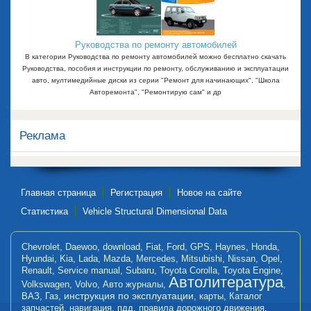
Руководства по ремонту автомобилей
В категории Руководства по ремонту автомобилей можно бесплатно скачать
Руководства, пособия и инструкции по ремонту, обслуживанию и эксплуатации
авто, мултимедийные диски из серии "Ремонт для начинающих", "Школа
Авторемонта", "Ремонтирую сам" и др
Реклама
Главная страница
Регистрация
Новое на сайте
Статистика
Vehicle Structural Dimensional Data
Chevrolet
,
Daewoo
,
download
,
Fiat
,
Ford
,
GPS
,
Haynes
,
Honda
,
Hyundai
,
Kia
,
Lada
,
Mazda
,
Mercedes
,
Mitsubishi
,
Nissan
,
Opel
,
Renault
,
Service manual
,
Subaru
,
Toyota Corolla
,
Toyota Engine
,
Автолитература
Volkswagen
,
Volvo
,
Авто журналы
,
,
инструкция по эксплуатации
ВАЗ
,
Газ
,
,
карты
,
Каталог
запчастей
,
навигация
,
пдд
,
правила дорожного движения
,