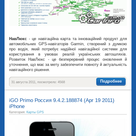
НавЛюкс
- це навігаційна карта та інноваційний продукт для
автомобільних GPS-навігаторів Garmin, створений з думкою
про водія, який потребує надійної навігаційної системи для
користування в умовах реалій українських автошляхів.
Розвиток НавЛюкс - це безперервний процес оновлення й
уточнення, що має за мету забезпечити повноту й актуальність
навігаційного рішення.
Подробнее
31 августа 2011, посмотрело: 4568
iGO Primo Россия 9.4.2.188874 (Apr 19 2011)
iPhone
Категория:
Карты GPS