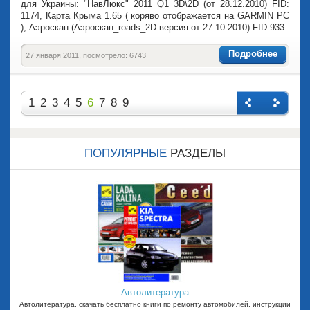
для Украины: "НавЛюкс" 2011 Q1 3D\2D (от 28.12.2010) FID:
1174, Карта Крыма 1.65 ( коряво отображается на GARMIN PC
), Аэроскан (Аэроскан_roads_2D версия от 27.10.2010) FID:933
Подробнее
27 января 2011, посмотрело: 6743
1
2
3
4
5
6
7
8
9
Назад
Впере
д
ПОПУЛЯРНЫЕ
РАЗДЕЛЫ
Автолитература
Автолитература, скачать бесплатно книги по ремонту автомобилей, инструкции