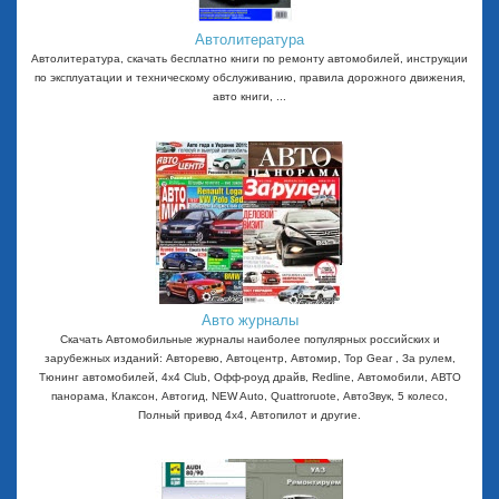
Автолитература
Автолитература, скачать бесплатно книги по ремонту автомобилей, инструкции
по эксплуатации и техническому обслуживанию, правила дорожного движения,
авто книги, ...
Авто журналы
Скачать Автомобильные журналы наиболее популярных российских и
зарубежных изданий: Авторевю, Автоцентр, Автомир, Top Gear , За рулем,
Тюнинг автомобилей, 4x4 Club, Офф-роуд драйв, Redline, Автомобили, АВТО
панорама, Клаксон, Автогид, NEW Auto, Quattroruote, АвтоЗвук, 5 колесо,
Полный привод 4х4, Автопилот и другие.