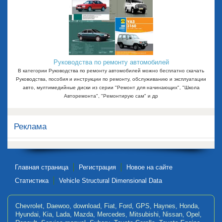
Руководства по ремонту автомобилей
В категории Руководства по ремонту автомобилей можно бесплатно скачать
Руководства, пособия и инструкции по ремонту, обслуживанию и эксплуатации
авто, мултимедийные диски из серии "Ремонт для начинающих", "Школа
Авторемонта", "Ремонтирую сам" и др
Реклама
Главная страница
Регистрация
Новое на сайте
Статистика
Vehicle Structural Dimensional Data
Chevrolet
,
Daewoo
,
download
,
Fiat
,
Ford
,
GPS
,
Haynes
,
Honda
,
Hyundai
,
Kia
,
Lada
,
Mazda
,
Mercedes
,
Mitsubishi
,
Nissan
,
Opel
,