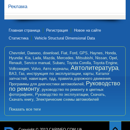
Реклама
Главная страница
Регистрация
Новое на сайте
Статистика
Vehicle Structural Dimensional Data
Chevrolet
,
Daewoo
,
download
,
Fiat
,
Ford
,
GPS
,
Haynes
,
Honda
,
Hyundai
,
Kia
,
Lada
,
Mazda
,
Mercedes
,
Mitsubishi
,
Nissan
,
Opel
,
Renault
,
Service manual
,
Subaru
,
Toyota Corolla
,
Toyota Engine
,
Автолитература
Volkswagen
,
Volvo
,
Авто журналы
,
,
инструкция по эксплуатации
ВАЗ
,
Газ
,
,
карты
,
Каталог
запчастей
,
навигация
,
пдд
,
правила дорожного движения
,
Руководство
Программы для диагностики автомобилей
,
по ремонту
,
руководство по ремонту в цветных
фотографиях
,
Руководство по эксплуатации
,
Скачать
,
Скачать книгу
,
Электрические схемы автомобилей
Показать все теги
Copyright © 2013 CARINFO.COM.UA