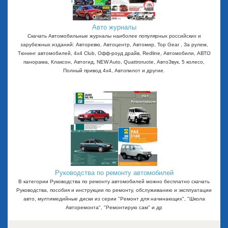
Авто журналы
Скачать Автомобильные журналы наиболее популярных российских и
зарубежных изданий: Авторевю, Автоцентр, Автомир, Top Gear , За рулем,
Тюнинг автомобилей, 4x4 Club, Офф-роуд драйв, Redline, Автомобили, АВТО
панорама, Клаксон, Автогид, NEW Auto, Quattroruote, АвтоЗвук, 5 колесо,
Полный привод 4х4, Автопилот и другие.
Руководства по ремонту автомобилей
В категории Руководства по ремонту автомобилей можно бесплатно скачать
Руководства, пособия и инструкции по ремонту, обслуживанию и эксплуатации
авто, мултимедийные диски из серии "Ремонт для начинающих", "Школа
Авторемонта", "Ремонтирую сам" и др