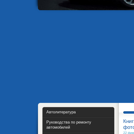
Автолитература
Книг
Руководства по ремонту
фот
автомобилей
22 фев