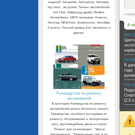
изданий: Авторевю, Автоцентр, Автомир,
Top Gear , За рулем, Тюнинг автомобилей,
4x4 Club, Офф-роуд драйв, Redline,
Кате
Автомобили, АВТО панорама, Клаксон,
Автогид, NEW Auto, Quattroruote, АвтоЗвук,
А т
5 колесо, Полный привод 4х4, Автопилот и
другие.
ВАЗ 2
Цветн
экспл
карб
HYUND
В дан
года.
руков
KIA S
Подро
Руководства по ремонту
Спорт
автомобилей
(2,0 
В категории Руководства по ремонту
автомобилей можно бесплатно скачать
Руководства, пособия и инструкции по
ремонту, обслуживанию и эксплуатации
авто, мултимедийные диски из серии
"Ремонт для начинающих", "Школа
Авторемонта", "Ремонтирую сам" и др