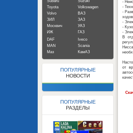
Subaru
Suzuki
- Неи
- Тех
Toyota
Volkswagen
- Раз
Volvo
ВАЗ
ходов
ЗИЛ
ЗАЗ
- Эле
Москвич
УАЗ
- Куз
ИЖ
ГАЗ
- Эле
В от
DAF
Iveco
регул
MAN
Scania
Нисс
Маз
КамАЗ
необх
Насто
от в
ПОПУЛЯРНЫЕ
автос
НОВОСТИ
качес
Ска
ПОПУЛЯРНЫЕ
РАЗДЕЛЫ