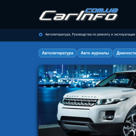
Автолитература, Руководства по
ремонту и эксплуатации
Автолитература, Руководства по ремонту и эксплуатации
автомобилей
Автолитература
Авто журналы
Диагност