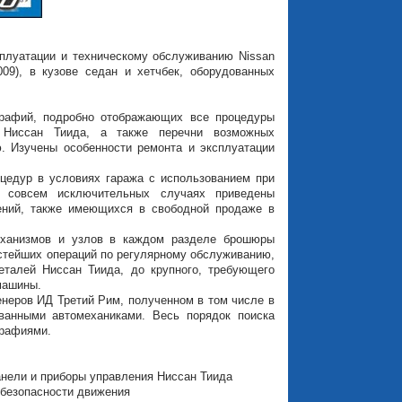
сплуатации и техническому обслуживанию Nissan
009), в кузове седан и хетчбек, оборудованных
графий, подробно отображающих все процедуры
ки Ниссан Тиида, а также перечни возможных
. Изучены особенности ремонта и эксплуатации
оцедур в условиях гаража с использованием при
в совсем исключительных случаях приведены
ений, также имеющихся в свободной продаже в
механизмов и узлов в каждом разделе брошюры
стейших операций по регулярному обслуживанию,
еталей Ниссан Тиида, до крупного, требующего
машины.
неров ИД Третий Рим, полученном в том числе в
ванными автомеханиками. Весь порядок поиска
графиями.
панели и приборы управления Ниссан Тиида
о безопасности движения