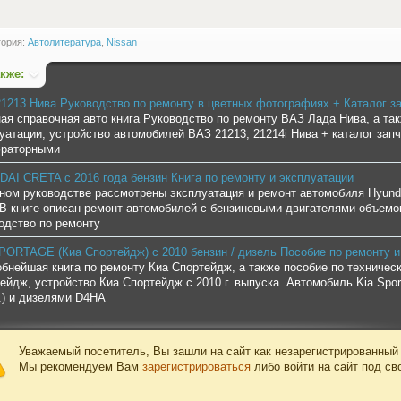
гория:
Автолитература
,
Nissan
акже:
1213 Нива Руководство по ремонту в цветных фотографиях + Каталог з
ая справочная авто книга Руководство по ремонту ВАЗ Лада Нива, а та
уатации, устройство автомобилей ВАЗ 21213, 21214i Нива + каталог зап
юраторными
AI CRETA c 2016 года бензин Книга по ремонту и эксплуатации
ном руководстве рассмотрены эксплуатация и ремонт автомобиля Hyunda
 В книге описан ремонт автомобилей с бензиновыми двигателями объемом
одство по ремонту
PORTAGE (Киа Спортейдж) с 2010 бензин / дизель Пособие по ремонту и
бнейшая книга по ремонту Киа Спортейдж, а также пособие по техничес
ейдж, устройство Киа Спортейдж с 2010 г. выпуска. Автомобиль Kia Sp
л.) и дизелями D4HA
Уважаемый посетитель, Вы зашли на сайт как незарегистрированный
Мы рекомендуем Вам
зарегистрироваться
либо войти на сайт под св