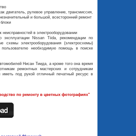
тво
ак двигатель, рулевое управление, трансмиссия,
незначительный и большой, всесторонний ремонт
 блоки
ск неисправностей в электрооборудовании
 эксплуатации Nissan Tiida, рекомендации по
ые схемы электрооборудования (электросхемы)
т пользователю необходимую помощь в поиске
втомобилей Нисан Тиида, а кроме того она время
отникам ремонтных мастерских и сотрудникам
 иметь под рукой отличный печатный ресурс в
ководство по ремонту в цветных фотографиях"