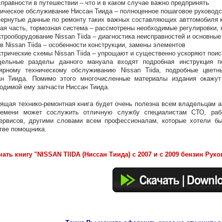
справности в путешествии – что и в каком случае важно предпринять
ническое обслуживание Ниссан Тиида – полноценное пошаговое руководс
вернутые данные по ремонту таких важных составляющих авттомобиля к
ая часть, тормозная система – рассмотрены необходимые регулировки, 
ктрооборудование Nissan Tiida – диагностика неисправностей и основные
ов Nissan Tiida – особенности конструкции, замены элементов
ктрические схемы Nissan Tiida – упрощают и существенно ускоряют пои
дельные разделы данного мануала входят подробная инструкция по
ярному техническому обслуживанию Nissan Tiida, подробные цветн
ан Тиида. Помимо этого многочисленные материалы издания окажу
одимой ему запчасти Ниссан Тиида.
ящая технико-ремонтная книга будет очень полезна всем владельцам а
ремени может сослужить отличную службу специалистам СТО, раб
ервисов, другими словами всем профессионалам, которые хотели бы
тве помощника.
чать книгу "NISSAN TIIDA (Ниссан Тиида) с 2007 и с 2009 бензин Ру