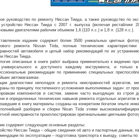
ое руководство по ремонту Ниссан Тиида, а также руководство по эк
, устройство Ниссан Тиида с 2007 г. выпуска (включая рестайлинг 2
новыми двигателями рабочим объемом 1,6 (110 л.с.) и 1,8 л. (128 л.с.).
ставленное издание содержит более 3500 уникальных цветных фото
гового ремонта Nissan Tiida, полные технические характеристи
равностей автомобиля и целый набор рекомендаций по их устранению
и Ниссан Тиида.
логия описанных в книге работ выбрана применительно к ведению пр
 универсального и доступного каждому инструмента, и только 
ессиональные рекомендации по применению специальных приспособл
йших автомагазинах.
ции диагностики неполадок и ремонта неисправностей агрегатов, 
раны по принципу постепенного усложнения выполняемых задач: от про
ировкам компонентов и систем, замене часто выходящих из строя д
ни и определенных технических навыков ремонта отдельных агрегатов 
ошедшие в книгу материалы созданы на конкретном богатом опыте инже
полнейшей разборки и сборки Nisan Tiida этими высококвалифициро
етной неисправности проиллюстрирован оригинальными цветными фото
ие содержит следующие основные разделы:
ройство Ниссан Тиида – общие сведения об авто и паспортные данные, 
омендации по эксплуатации – подготовка транспорта к выезду, советы п