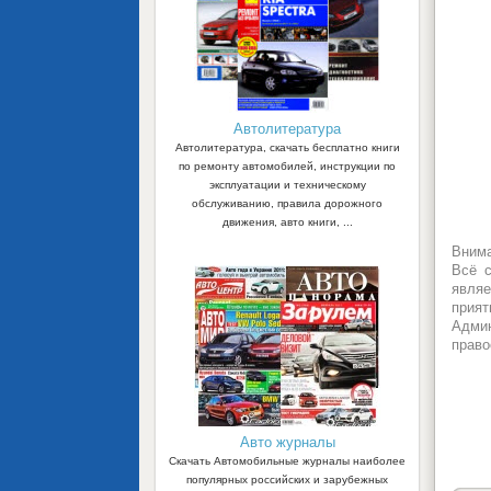
Автолитература
Автолитература, скачать бесплатно книги
по ремонту автомобилей, инструкции по
эксплуатации и техническому
обслуживанию, правила дорожного
движения, авто книги, ...
Внима
Всё с
являе
прият
Админ
право
Авто журналы
Скачать Автомобильные журналы наиболее
популярных российских и зарубежных