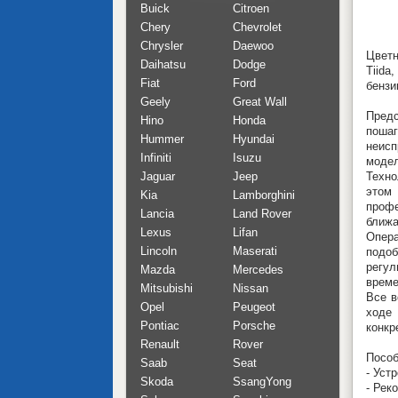
Buick
Citroen
Chery
Chevrolet
Chrysler
Daewoo
Цветн
Daihatsu
Dodge
Tiida
Fiat
Ford
бензи
Geely
Great Wall
Пред
Hino
Honda
поша
Hummer
Hyundai
неисп
Infiniti
Isuzu
модел
Jaguar
Jeep
Техно
этом
Kia
Lamborghini
проф
Lancia
Land Rover
ближа
Lexus
Lifan
Опера
Lincoln
Maserati
подоб
регул
Mazda
Mercedes
време
Mitsubishi
Nissan
Все в
Opel
Peugeot
ходе 
Pontiac
Porsche
конкр
Renault
Rover
Пособ
Saab
Seat
- Уст
Skoda
SsangYong
- Рек