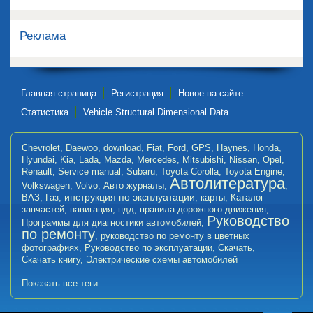
Реклама
Главная страница
Регистрация
Новое на сайте
Статистика
Vehicle Structural Dimensional Data
Chevrolet
,
Daewoo
,
download
,
Fiat
,
Ford
,
GPS
,
Haynes
,
Honda
,
Hyundai
,
Kia
,
Lada
,
Mazda
,
Mercedes
,
Mitsubishi
,
Nissan
,
Opel
,
Renault
,
Service manual
,
Subaru
,
Toyota Corolla
,
Toyota Engine
,
Автолитература
Volkswagen
,
Volvo
,
Авто журналы
,
,
инструкция по эксплуатации
ВАЗ
,
Газ
,
,
карты
,
Каталог
запчастей
,
навигация
,
пдд
,
правила дорожного движения
,
Руководство
Программы для диагностики автомобилей
,
по ремонту
,
руководство по ремонту в цветных
фотографиях
,
Руководство по эксплуатации
,
Скачать
,
Скачать книгу
,
Электрические схемы автомобилей
Показать все теги