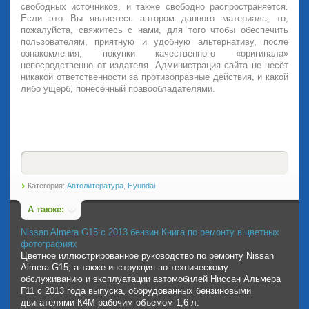
свободных источников, и также свободно распространяется.
Если это Вы являетесь автором данного материала, то,
пожалуйста, свяжитесь с нами, для того чтобы обеспечить
пользователям, приятную и удобную альтернативу, после
ознакомления, покупки качественного «оригинала»
непосредственно от издателя. Администрация сайта не несёт
никакой ответственности за противоправные действия, и какой
либо ущерб, понесённый правообладателями.
Категория:
Автолитература
,
Hyundai
А также:
Nissan Almera G15 с 2013 бензин Книга по ремонту в цветных
фотографиях
Цветное иллюстрированное руководство по ремонту Nissan
Almera G15, а также инструкция по техническому
обслуживанию и эксплуатации автомобилей Ниссан Альмера
Г11 с 2013 года выпуска, оборудованных бензиновыми
двигателями К4М рабочим объемом 1,6 л.