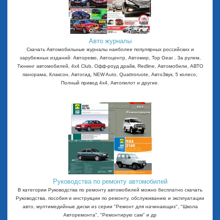
Авто журналы
Скачать Автомобильные журналы наиболее популярных российских и
зарубежных изданий: Авторевю, Автоцентр, Автомир, Top Gear , За рулем,
Тюнинг автомобилей, 4x4 Club, Офф-роуд драйв, Redline, Автомобили, АВТО
панорама, Клаксон, Автогид, NEW Auto, Quattroruote, АвтоЗвук, 5 колесо,
Полный привод 4х4, Автопилот и другие.
Руководства по ремонту автомобилей
В категории Руководства по ремонту автомобилей можно бесплатно скачать
Руководства, пособия и инструкции по ремонту, обслуживанию и эксплуатации
авто, мултимедийные диски из серии "Ремонт для начинающих", "Школа
Авторемонта", "Ремонтирую сам" и др