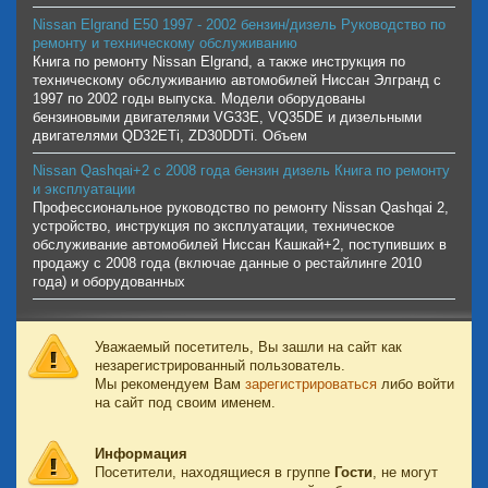
Nissan Elgrand Е50 1997 - 2002 бензин/дизель Руководство по
ремонту и техническому обслуживанию
Книга по ремонту Nissan Elgrand, а также инструкция по
техническому обслуживанию автомобилей Ниссан Элгранд с
1997 по 2002 годы выпуска. Модели оборудованы
бензиновыми двигателями VG33E, VQ35DE и дизельными
двигателями QD32ETi, ZD30DDTi. Объем
Nissan Qashqai+2 с 2008 года бензин дизель Книга по ремонту
и эксплуатации
Профессиональное руководство по ремонту Nissan Qashqai 2,
устройство, инструкция по эксплуатации, техническое
обслуживание автомобилей Ниссан Кашкай+2, поступивших в
продажу с 2008 года (включае данные о рестайлинге 2010
года) и оборудованных
Уважаемый посетитель, Вы зашли на сайт как
незарегистрированный пользователь.
Мы рекомендуем Вам
зарегистрироваться
либо войти
на сайт под своим именем.
Информация
Посетители, находящиеся в группе
Гости
, не могут