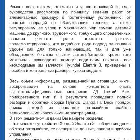
Ремонт всех систем, агрегатов и узлов в каждой из глав
руководства рассмотрен по принципу ведения работ от
элементарных процедур к постепенному усложнению: от
простых операций по обслуживанию техники, а также
регулировкам ее узлов и механизмов или замене деталей
машины, до крупного, трудоемкого, требующего определенных
навыков ремонта целых агрегатов. Практика
продемонстрировала, что подобного рода подход однозначно
удобен как для только начинающих, так и для уже
обладающих богатым опытом автолюбителей. Кроме того
материалы руководства помогут водителям находить все
необходимые им запчасти Hyundai Elantra 3, приведены в
пособии и контрольные размеры кузова модели.
Весь объем информации, размещенной на страницах книги,
воспроизведен на основе конкретного опыта
высококвалифицированных механиков ИД Третий Рим,
приобретенного ими и в результате проведения полной
разборки и обратной сборки Hyundai Elantra III. Весь порядок
поиска каждой из неполадок автомобиля снабжен
великолепными красочными иллюстрациями.
В этом ремонтном издании Вы найдете разделы:
- Техническое устройство Хендай Элантра 3 – общие сведения
об этом автомобиле, ее паспортные данные, панели и приборы
управления
- Рекомендации по эксплуатации Хюндай Элантра 3 –