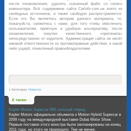
после ознакомления, удалить скаченный файл со своего
компьютера. Всё содержимое сайта CarInfo.com.ua взято из
свободных источников, и также свободно распространяется.
Если это Вы являетесь автором данного материала, то,
пожалуйста, свяжитесь с нами, для того чтобы обеспечить
пользователям, приятную и удобную альтернативу, после
ознакомления, покупки качественного «оригинала»
непосредственно от издателя. Администрация сайта не несёт
никакой ответственности за противоправные действия, и какой
либо ущерб, понесённый правообладателями.
Категория:
Новости
А также:
Kepler Motion Supercar 800 сильный гибрид
Kepler Motors официально объявила о Motion Hybrid Supercar в
2009 году на международной выставке Dubai Motor Show.
Первые поставки этого монстра были запланированы на конец
2011 года, но этого не произошло. Тем не менее,