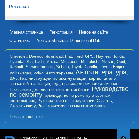
Реклама
Главная страница
Регистрация
Новое на сайте
Статистика
Vehicle Structural Dimensional Data
Chevrolet
,
Daewoo
,
download
,
Fiat
,
Ford
,
GPS
,
Haynes
,
Honda
,
Hyundai
,
Kia
,
Lada
,
Mazda
,
Mercedes
,
Mitsubishi
,
Nissan
,
Opel
,
Renault
,
Service manual
,
Subaru
,
Toyota Corolla
,
Toyota Engine
,
Автолитература
Volkswagen
,
Volvo
,
Авто журналы
,
,
инструкция по эксплуатации
ВАЗ
,
Газ
,
,
карты
,
Каталог
запчастей
,
навигация
,
пдд
,
правила дорожного движения
,
Руководство
Программы для диагностики автомобилей
,
по ремонту
,
руководство по ремонту в цветных
фотографиях
,
Руководство по эксплуатации
,
Скачать
,
Скачать книгу
,
Электрические схемы автомобилей
Показать все теги
Copyright © 2013 CARINFO.COM.UA