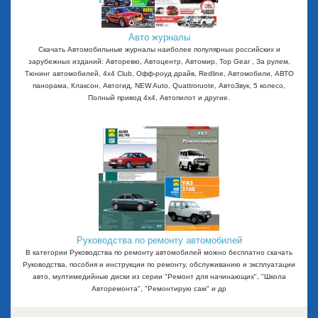
Авто журналы
Скачать Автомобильные журналы наиболее популярных российских и
зарубежных изданий: Авторевю, Автоцентр, Автомир, Top Gear , За рулем,
Тюнинг автомобилей, 4x4 Club, Офф-роуд драйв, Redline, Автомобили, АВТО
панорама, Клаксон, Автогид, NEW Auto, Quattroruote, АвтоЗвук, 5 колесо,
Полный привод 4х4, Автопилот и другие.
Руководства по ремонту автомобилей
В категории Руководства по ремонту автомобилей можно бесплатно скачать
Руководства, пособия и инструкции по ремонту, обслуживанию и эксплуатации
авто, мултимедийные диски из серии "Ремонт для начинающих", "Школа
Авторемонта", "Ремонтирую сам" и др