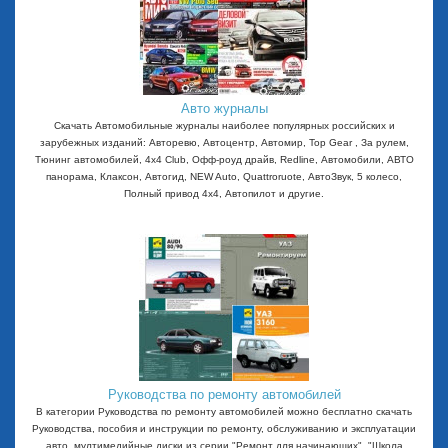
Авто журналы
Скачать Автомобильные журналы наиболее популярных российских и
зарубежных изданий: Авторевю, Автоцентр, Автомир, Top Gear , За рулем,
Тюнинг автомобилей, 4x4 Club, Офф-роуд драйв, Redline, Автомобили, АВТО
панорама, Клаксон, Автогид, NEW Auto, Quattroruote, АвтоЗвук, 5 колесо,
Полный привод 4х4, Автопилот и другие.
Руководства по ремонту автомобилей
В категории Руководства по ремонту автомобилей можно бесплатно скачать
Руководства, пособия и инструкции по ремонту, обслуживанию и эксплуатации
авто, мултимедийные диски из серии "Ремонт для начинающих", "Школа