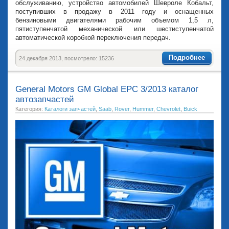
обслуживанию, устройство автомобилей Шевроле Кобальт,
поступивших в продажу в 2011 году и оснащенных
бензиновыми двигателями рабочим объемом 1,5 л,
пятиступенчатой механической или шестиступенчатой
автоматической коробкой переключения передач.
Подробнее
24 декабря 2013, посмотрело: 15236
General Motors GM Global EPC 3/2013 каталог
автозапчастей
Категория:
Каталоги запчастей
,
Saab
,
Rover
,
Hummer
,
Chevrolet
,
Buick