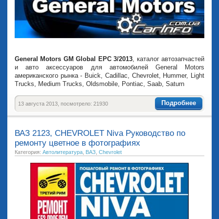
General Motors GM Global EPC 3/2013
, каталог автозапчастей
и авто аксессуаров для автомобилей General Motors
американского рынка - Buick, Cadillac, Chevrolet, Hummer, Light
Trucks, Medium Trucks, Oldsmobile, Pontiac, Saab, Saturn
Подробнее
13 августа 2013, посмотрело: 21930
ВАЗ 2123, CHEVROLET Niva Руководство по
ремонту цветное в фотографиях
Категория:
Автолитература
,
ВАЗ
,
Chevrolet