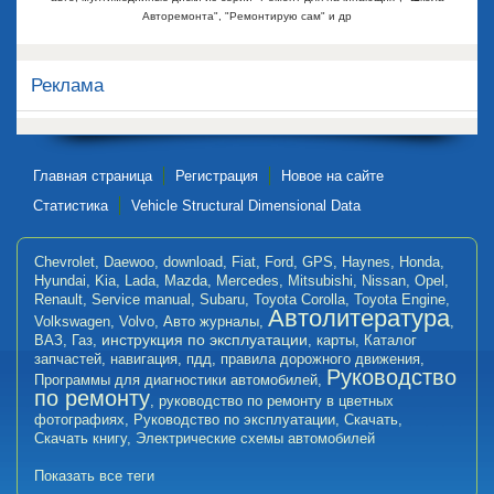
Авторемонта", "Ремонтирую сам" и др
Реклама
Главная страница
Регистрация
Новое на сайте
Статистика
Vehicle Structural Dimensional Data
Chevrolet
,
Daewoo
,
download
,
Fiat
,
Ford
,
GPS
,
Haynes
,
Honda
,
Hyundai
,
Kia
,
Lada
,
Mazda
,
Mercedes
,
Mitsubishi
,
Nissan
,
Opel
,
Renault
,
Service manual
,
Subaru
,
Toyota Corolla
,
Toyota Engine
,
Автолитература
Volkswagen
,
Volvo
,
Авто журналы
,
,
инструкция по эксплуатации
ВАЗ
,
Газ
,
,
карты
,
Каталог
запчастей
,
навигация
,
пдд
,
правила дорожного движения
,
Руководство
Программы для диагностики автомобилей
,
по ремонту
,
руководство по ремонту в цветных
фотографиях
,
Руководство по эксплуатации
,
Скачать
,
Скачать книгу
,
Электрические схемы автомобилей
Показать все теги