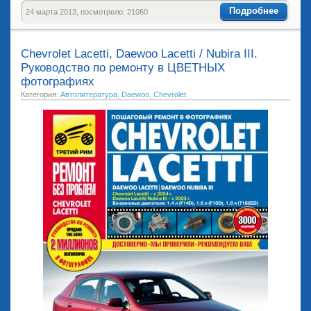
Подробнее
24 марта 2013, посмотрело: 21060
Chevrolet Lacetti, Daewoo Lacetti / Nubira III.
Руководство по ремонту в ЦВЕТНЫХ
фотографиях
Категория:
Автолитература
,
Daewoo
,
Chevrolet