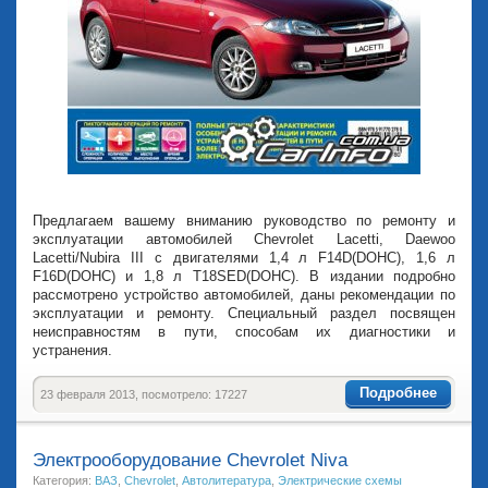
Предлагаем вашему вниманию руководство по ремонту и
эксплуатации автомобилей Chevrolet Lacetti, Daewoo
Lacetti/Nubira III с двигателями 1,4 л F14D(DOHC), 1,6 л
F16D(DOHC) и 1,8 л T18SED(DOHC). В издании подробно
рассмотрено устройство автомобилей, даны рекомендации по
эксплуатации и ремонту. Специальный раздел посвящен
неисправностям в пути, способам их диагностики и
устранения.
Подробнее
23 февраля 2013, посмотрело: 17227
Электрооборудование Chevrolet Niva
Категория:
ВАЗ
,
Chevrolet
,
Автолитература
,
Электрические схемы