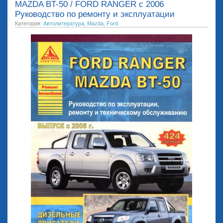
MAZDA BT-50 / FORD RANGER с 2006
Руководство по ремонту и эксплуатации
Категория:
Автолитература
,
Mazda
,
Ford