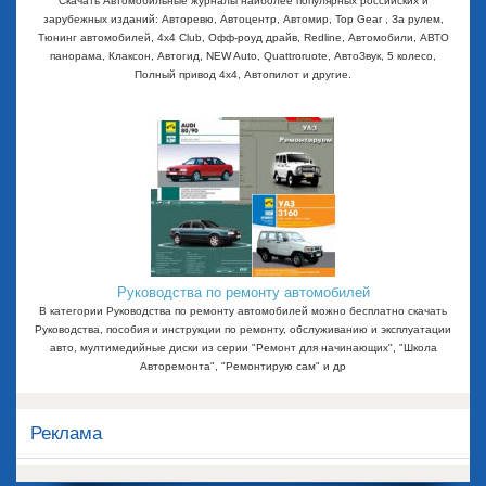
Скачать Автомобильные журналы наиболее популярных российских и
зарубежных изданий: Авторевю, Автоцентр, Автомир, Top Gear , За рулем,
Тюнинг автомобилей, 4x4 Club, Офф-роуд драйв, Redline, Автомобили, АВТО
панорама, Клаксон, Автогид, NEW Auto, Quattroruote, АвтоЗвук, 5 колесо,
Полный привод 4х4, Автопилот и другие.
Руководства по ремонту автомобилей
В категории Руководства по ремонту автомобилей можно бесплатно скачать
Руководства, пособия и инструкции по ремонту, обслуживанию и эксплуатации
авто, мултимедийные диски из серии "Ремонт для начинающих", "Школа
Авторемонта", "Ремонтирую сам" и др
Реклама