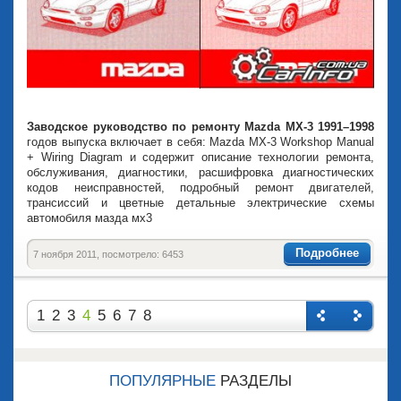
Заводское руководство по ремонту Mazda MX-3 1991–1998
годов выпуска включает в себя: Mazda MX-3 Workshop Manual
+ Wiring Diagram и содержит описание технологии ремонта,
обслуживания, диагностики, расшифровка диагностических
кодов неисправностей, подробный ремонт двигателей,
трансиссий и цветные детальные электрические схемы
автомобиля мазда мх3
Подробнее
7 ноября 2011, посмотрело: 6453
1
2
3
4
5
6
7
8
Назад
Впере
д
ПОПУЛЯРНЫЕ
РАЗДЕЛЫ