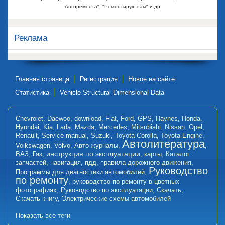
Авторемонта", "Ремонтирую сам" и др
Реклама
Главная страница
Регистрация
Новое на сайте
Статистика
Vehicle Structural Dimensional Data
Chevrolet
,
Daewoo
,
download
,
Fiat
,
Ford
,
GPS
,
Haynes
,
Honda
,
Hyundai
,
Kia
,
Lada
,
Mazda
,
Mercedes
,
Mitsubishi
,
Nissan
,
Opel
,
Renault
,
Service manual
,
Suzuki
,
Toyota Corolla
,
Toyota Engine
,
Автолитература
Volkswagen
,
Volvo
,
Авто журналы
,
,
инструкция по эксплуатации
ВАЗ
,
Газ
,
,
карты
,
Каталог
запчастей
,
навигация
,
пдд
,
правила дорожного движения
,
Руководство
Программы для диагностики автомобилей
,
по ремонту
,
руководство по ремонту в цветных
фотографиях
,
Руководство по эксплуатации
,
Скачать
,
Скачать книгу
,
Электрические схемы автомобилей
Показать все теги