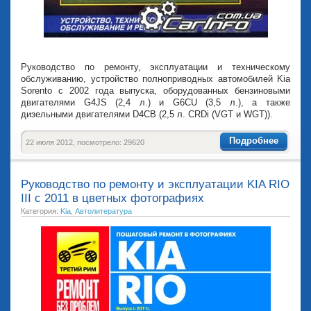
Руководство по ремонту, эксплуатации и техническому
обслуживанию, устройство полноприводных автомобилей Kia
Sorento с 2002 года выпуска, оборудованных бензиновыми
двигателями G4JS (2,4 л.) и G6CU (3,5 л.), а также
дизельными двигателями D4CB (2,5 л. CRDi (VGT и WGT)).
Подробнее
22 июля 2012, посмотрело: 29620
Руководство по ремонту и эксплуатации KIA RIO
III с 2011 в цветных фотографиях
Категория:
Kia
,
Автолитература