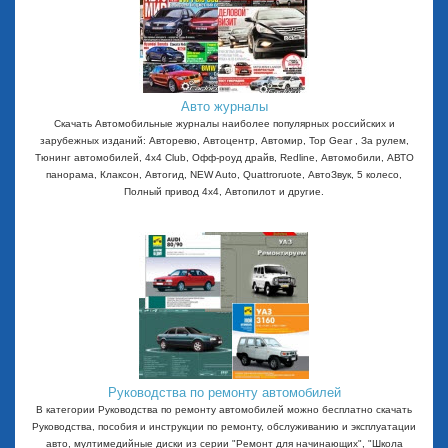
Авто журналы
Скачать Автомобильные журналы наиболее популярных российских и
зарубежных изданий: Авторевю, Автоцентр, Автомир, Top Gear , За рулем,
Тюнинг автомобилей, 4x4 Club, Офф-роуд драйв, Redline, Автомобили, АВТО
панорама, Клаксон, Автогид, NEW Auto, Quattroruote, АвтоЗвук, 5 колесо,
Полный привод 4х4, Автопилот и другие.
Руководства по ремонту автомобилей
В категории Руководства по ремонту автомобилей можно бесплатно скачать
Руководства, пособия и инструкции по ремонту, обслуживанию и эксплуатации
авто, мултимедийные диски из серии "Ремонт для начинающих", "Школа