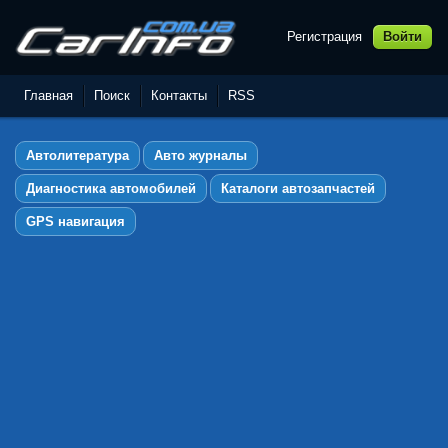
Регистрация
Войти
Автолитература,
Руководства по ремонту и
Главная
Поиск
Контакты
RSS
эксплуатации автомобилей
Автолитература
Авто журналы
Диагностика автомобилей
Каталоги автозапчастей
GPS навигация